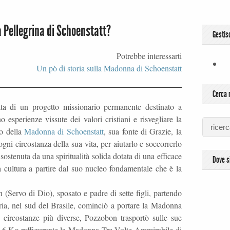
 Pellegrina di Schoenstatt?
Gestis
Potrebbe interessarti
Un pò di storia sulla Madonna di Schoenstatt
Cerca n
atta di un progetto missionario permanente destinato a
o esperienze vissute dei valori cristiani e risvegliare la
io della
Madonna di Schoenstatt
, sua fonte di Grazie, la
ni circostanza della sua vita, per aiutarlo e soccorrerlo
sostenuta da una spiritualità solida dotata di una efficace
Dove 
a cultura a partire dal suo nucleo fondamentale che è la
(Servo di Dio), sposato e padre di sette figli, partendo
ria, nel sud del Brasile, cominciò a portare la Madonna
e circostanze più diverse, Pozzobon trasportò sulle sue
10,6 Kg raffigurante la Madonna Tre Volte Ammirabile di