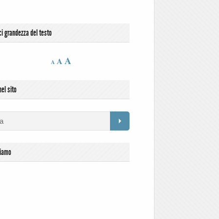
ci grandezza del testo
A
A
A
el sito
siamo