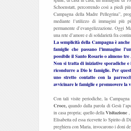
Schoenstatt, percorrendo così a piedi p
Campagna della Madre Pellegrina”, propa
mediante l’utilizzo di immagini più 
permanente d’evangelizzazione. Oggi Ma
una rete d’amore e di solidarietà fra contin
La semplicità della Campagna è anche un
famiglie che passano l’immagine l’u
possibile il Santo Rosario o almeno tre 
Non si tratta di iniziative sporadiche 
ricondurre a Dio le famiglie. Per que
uno stretto contatto con la parrocc
avvicinare le famiglie e promuovere la 
Con tali visite periodiche, la Campagna n
Croce,
quando dalla parola di Gesù l’ap
Visitazione
in casa propria; quello della
,
Elisabetta ed essa ricevette lo Spirito di D
preghiera con Maria, invocarono i doni del