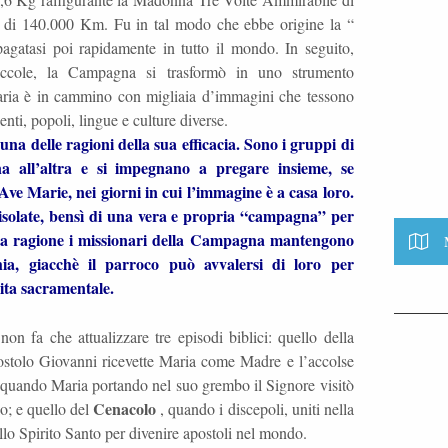
iù di 140.000 Km. Fu in tal modo che ebbe origine la “
gatasi poi rapidamente in tutto il mondo. In seguito,
piccole, la Campagna si trasformò in uno strumento
ria è in cammino con migliaia d’immagini che tessono
enti, popoli, lingue e culture diverse.
a delle ragioni della sua efficacia. Sono i gruppi di
na all’altra e si impegnano a pregare insieme, se
Ave Marie, nei giorni in cui l’immagine è a casa loro.
e isolate, bensì di una vera e propria “campagna” per
sta ragione i missionari della Campagna mantengono
hia, giacchè il parroco può avvalersi di loro per
vita sacramentale.
on fa che attualizzare tre episodi biblici: quello della
ostolo Giovanni ricevette Maria come Madre e l’accolse
 quando Maria portando nel suo grembo il Signore visitò
Cenacolo
io; e quello del
, quando i discepoli, uniti nella
lo Spirito Santo per divenire apostoli nel mondo.